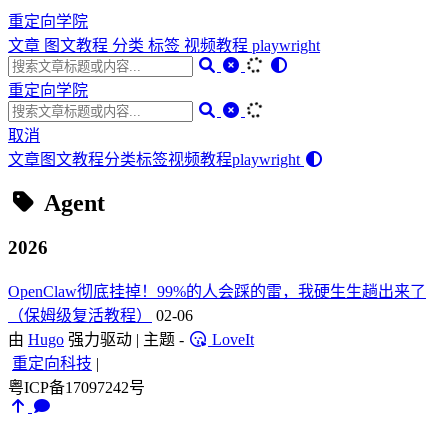
重定向学院
文章
图文教程
分类
标签
视频教程
playwright
重定向学院
取消
文章
图文教程
分类
标签
视频教程
playwright
Agent
2026
OpenClaw彻底挂掉！99%的人会踩的雷，我硬生生趟出来了
（保姆级复活教程）
02-06
由
Hugo
强力驱动 | 主题 -
LoveIt
重定向科技
|
粤ICP备17097242号