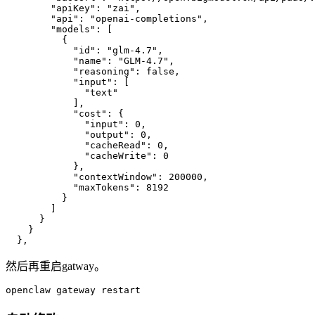
"apiKey"
:
"zai"
,
"api"
:
"openai-completions"
,
"models"
:
[
{
"id"
:
"glm-4.7"
,
"name"
:
"GLM-4.7"
,
"reasoning"
:
false
,
"input"
:
[
"text"
],
"cost"
:
{
"input"
:
0
,
"output"
:
0
,
"cacheRead"
:
0
,
"cacheWrite"
:
0
},
"contextWindow"
:
200000
,
"maxTokens"
:
8192
}
]
}
}
}
,
然后再重启gatway。