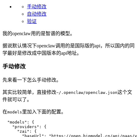
手动修改
自动修改
验证
我的openclaw用的是智谱的模型。
据说默认情况下openclaw调用的是国际版的api，所以国内的同
学最好是修改成中国版本的api地址。
手动修改
先来看一下怎么手动修改。
其实比较简单，直接修改
这个文
~/.openclaw/openclaw.json
件就可以了。
在
里加入下面的配置。
models
"models"
:
{
"providers"
:
{
"zai"
:
{
"baseUrl"
:
"https://open.bigmodel.cn/api/paas/v