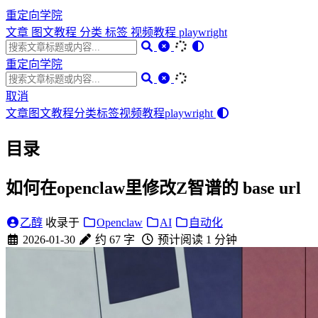
重定向学院
文章
图文教程
分类
标签
视频教程
playwright
重定向学院
取消
文章
图文教程
分类
标签
视频教程
playwright
目录
如何在openclaw里修改Z智谱的 base url
乙醇
收录于
Openclaw
AI
自动化
2026-01-30
约 67 字
预计阅读 1 分钟