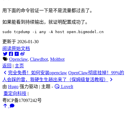
用下面的命令验证一下是不是流量都过去了。
如果能看到持续输出，就证明配置成功了。
更新于 2026-01-30
阅读原始文档
Openclaw
,
Clawdbot
,
Moltbot
返回
|
主页
完全免费！如何安装openclaw
OpenClaw彻底挂掉！99%的
人会踩的雷，我硬生生趟出来了（保姆级复活教程）
由
Hugo
强力驱动 | 主题 -
LoveIt
重定向科技
|
粤ICP备17097242号