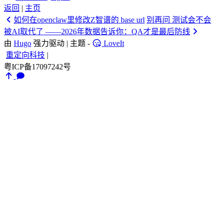
返回
|
主页
如何在openclaw里修改Z智谱的 base url
别再问 测试会不会
被AI取代了 ——2026年数据告诉你：QA才是最后防线
由
Hugo
强力驱动 | 主题 -
LoveIt
重定向科技
|
粤ICP备17097242号