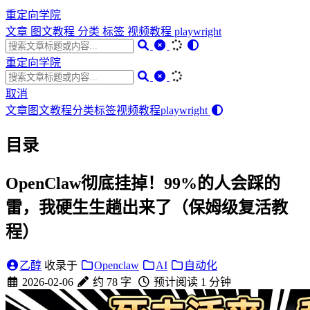
重定向学院
文章
图文教程
分类
标签
视频教程
playwright
重定向学院
取消
文章
图文教程
分类
标签
视频教程
playwright
目录
OpenClaw彻底挂掉！99%的人会踩的
雷，我硬生生趟出来了（保姆级复活教
程）
乙醇
收录于
Openclaw
AI
自动化
2026-02-06
约 78 字
预计阅读 1 分钟